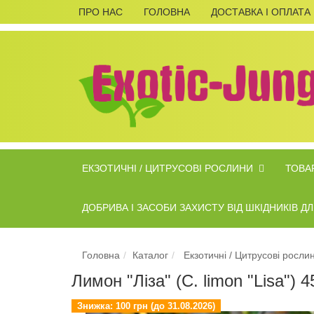
ПРО НАС
ГОЛОВНА
ДОСТАВКА І ОПЛАТА
ЕКЗОТИЧНІ / ЦИТРУСОВІ РОСЛИНИ
ТОВАР
ДОБРИВА І ЗАСОБИ ЗАХИСТУ ВІД ШКІДНИКІВ 
Головна
Каталог
Екзотичні / Цитрусові росли
Лимон "Ліза" (C. limon "Lisa") 
Знижка:
100 грн (до 31.08.2026)