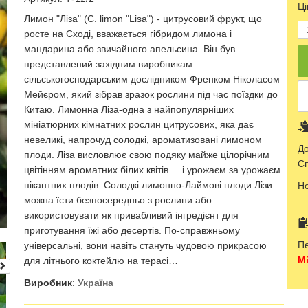
Ці
Лимон
"Ліза
" (C. limon "Lisa") - цитрусовий фрукт, що 
росте на Сході, вважається гібридом лимона і 
мандарина або звичайного апельсина.
Він був 
представлений західним
виробникам
сільськогосподарським дослідником
Френком
Ніколасом
Мейєром
, який зібрав зразок рослини під час поїздки до 
Китаю.
Лимонна
Ліза
-одна
з найпопулярніших 
мініатюрних кімнатних рослин цитрусових, яка дає 
невеликі, напрочуд солодкі, ароматизовані лимоном 
До
плоди.
Ліза
висловлює свою подяку
майже
цілорічним
Сп
цвітінням
ароматних
білих
квітів
... і урожаєм за урожаєм 
пікантних плодів.
Солодкі
лимонно-Лаймові плоди Лізи 
Н
можна їсти безпосередньо з рослини або 
використовувати як привабливий інгредієнт для 
приготування їжі або десертів.
По-справжньому
Пе
універсальні
, 
вони
навіть стануть
чудовою
прикрасою
Мі
для літнього
коктейлю
на терасі
…
Виробник
:
Україна