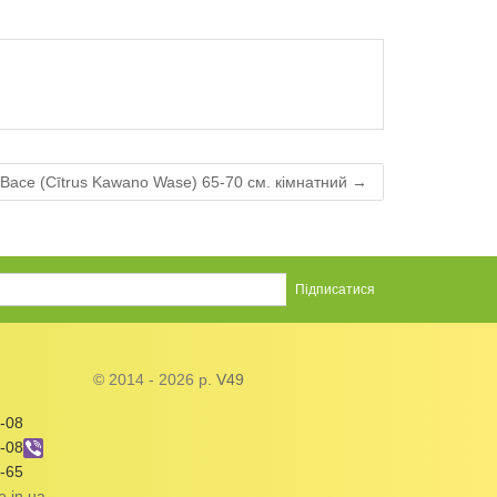
асе (Cītrus Kawano Wase) 65-70 см. кімнатний →
© 2014 - 2026 р.
V49
-08
-08
-65
e.in.ua