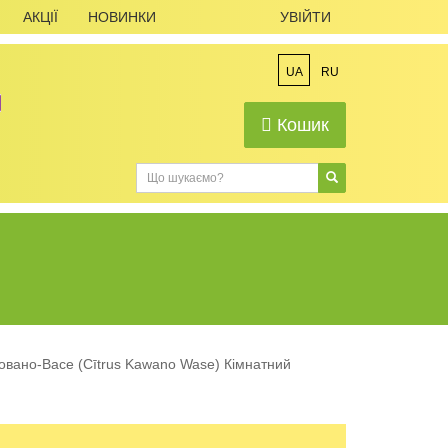
АКЦІЇ
НОВИНКИ
УВІЙТИ
UA
RU
Кошик
вано-Васе (Cītrus Kawano Wase) Кімнатний