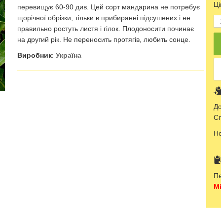
Ці
перевищує 60-90 див. Цей сорт мандарина не потребує
щорічної обрізки, тільки в прибиранні підсушених і не
правильно ростуть листя і гілок. Плодоносити починає
на другий рік. Не переносить протягів, любить сонце.
Виробник
:
Україна
До
Сп
Н
Пе
Мі