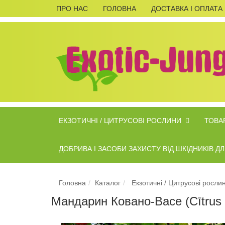
ПРО НАС
ГОЛОВНА
ДОСТАВКА І ОПЛАТА
ЕКЗОТИЧНІ / ЦИТРУСОВІ РОСЛИНИ
ТОВАР
ДОБРИВА І ЗАСОБИ ЗАХИСТУ ВІД ШКІДНИКІВ 
Головна
Каталог
Екзотичні / Цитрусові росли
Мандарин Ковано-Васе (Cītrus