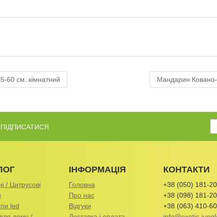
5-60 см. кімнатний
Мандарин Ковано-В
Б ПІДПИСАТИСЯ
ЛОГ
ІНФОРМАЦІЯ
КОНТАКТИ
і / Цитрусові
Головна
+38 (050) 181-20
и
Про нас
+38 (098) 181-20
пи led
Відгуки
+38 (063) 410-60
для дому /
Доставка і оплата
info@exotic-jungl