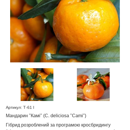
Артикул: Т-61 I
Мандарин "Камі" (C. deliciosa "Cami")
Гібрид розроблений за програмою кросбридингу