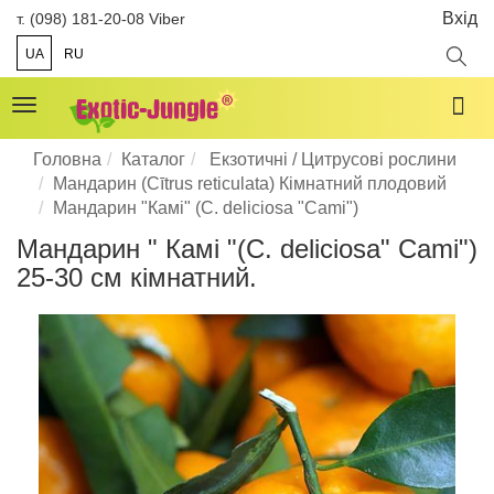
Вхід
т. (098) 181-20-08 Viber
UA
RU
Toggle
navigation
Головна
Каталог
Екзотичні / Цитрусові рослини
Мандарин (Cītrus reticulata) Кімнатний плодовий
Мандарин "Камі" (C. deliciosa "Cami")
Мандарин " Камі "(C. deliciosa" Cami")
25-30 см кімнатний.