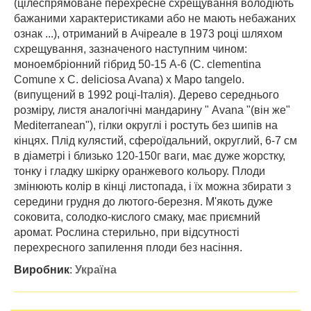
(цілеспрямоване перехресне схрещування володіють
бажаними характеристиками або не мають небажаних
ознак ...), отриманий в Ачіреале в 1973 році шляхом
схрещування, зазначеного наступним чином:
моноембріонний гібрид 50-15 А-6 (C. clementina
Comune x C. deliciosa Avana) x Mapo tangelo.
(випущений в 1992 році-Італія). Дерево середнього
розміру, листя аналогічні мандарину " Avana "(він же"
Mediterranean"), гілки округлі і ростуть без шипів на
кінцях. Плід кулястий, сфероїдальний, округлий, 6-7 см
в діаметрі і близько 120-150г ваги, має дуже жорстку,
тонку і гладку шкірку оранжевого кольору. Плоди
змінюють колір в кінці листопада, і їх можна збирати з
середини грудня до лютого-березня. М'якоть дуже
соковита, солодко-кислого смаку, має приємний
аромат. Рослина стерильно, при відсутності
перехресного запилення плоди без насіння.
Виробник
:
Україна