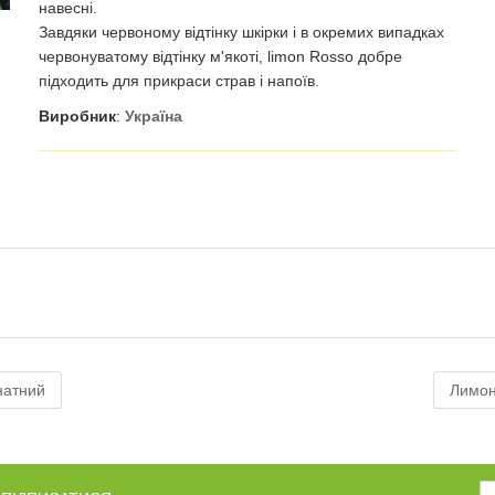
навесні.
Завдяки червоному відтінку шкірки і в окремих випадках
червонуватому відтінку м'якоті, limon Rosso добре
підходить для прикраси страв і напоїв.
Виробник
:
Україна
натний
Лимон