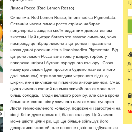
Ці
Лимон Россо (Red Lemon Rosso)
Синоніми: Red Lemon Rosso, limonimedica Pigmentata.
Останнім часом лимон россо стрімко набирає
популярність завдяки своїм видатним декоративним
якостям. Цей цитрус багато хто вважає лимоном, хоча
насправді це гібрид лимона з цитроном і правильна
назва даної рослини citrus limonimedica Pigmentata. Від
цитрона лимон Россо взяв товсту шкірку, горбисту
поверхню шкірки і бутони пурпурного кольору.. Свою
До
назву цей лимон (для простоти будемо називати його
Сп
далі лимоном) отримав завдяки червоного відтінку
Н
шкірки, який викликаний пігментом антоцианином. Смак
цього лимона схожий на смак звичайного лимона але
більш солодка. Плоди великого розміру, але сама крона
більш компактна, ніж у звичного нам лимона лунарио.
Пе
Листя темно-зеленого кольору, подовжені і загострені на
Мі
кінці. Квіти дуже ароматні, білого кольору. Цей лимон
може цвісти цілий рік, що ще більше збільшує його
декоративні якостей, але основне цвітіння відбувається