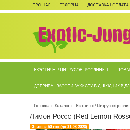
ПРО НАС
ГОЛОВНА
ДОСТАВКА І ОПЛАТА
ЕКЗОТИЧНІ / ЦИТРУСОВІ РОСЛИНИ
ТОВАР
ДОБРИВА І ЗАСОБИ ЗАХИСТУ ВІД ШКІДНИКІВ 
Головна
Каталог
Екзотичні / Цитрусові росли
Лимон Россо (Red Lemon Rosso
Знижка:
50 грн (до 31.08.2026)