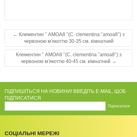
← Клементин " AMOA8 "(C. clementina "amoa8") з
червоною м'якоттю 30-35 см. кімнатний
Клементин " AMOA8 "(C. clementina "amoa8") з
червоною м'якоттю 40-45 см. кімнатний →
ПІДПИШІТЬСЯ НА НОВИНИ! ВВЕДІТЬ E-MAIL, ЩОБ
ПІДПИСАТИСЯ
СОЦІАЛЬНІ МЕРЕЖІ