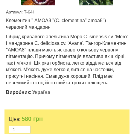
Артикул: T-64I
Клементин " AMOA8 "(C. clementina" amoa8")
червоний мандарин
Гібрид кривавого апельсина Моро C. sinensis cv. 'Moro'
і мандарина C. deliciosa cv. 'Avana'. Тангор-Клементин
"АМОА8" плоди мають яскравого кольору червону
пігментацію. Причому пігментація властива як шкірці,
так і м'якоті. Шкірка горбиста, легко відділяється від
м'якоті. М'якоть дуже легко ділиться на часточки,
присутні насіння. Смак дуже хороший. Плід має
невеликий сосок, його шийка трохи сплющена.
Виробник
:
Україна
580
грн
Ціна: