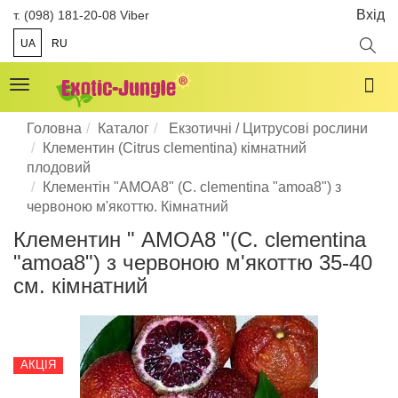
Вхід
т. (098) 181-20-08 Viber
UA
RU
Toggle
navigation
Головна
Каталог
Екзотичні / Цитрусові рослини
Клементин (Citrus clementina) кімнатний
плодовий
Клементін "AMOA8" (C. clementina "amoa8") з
червоною м'якоттю. Кімнатний
Клементин " AMOA8 "(C. clementina
"amoa8") з червоною м'якоттю 35-40
см. кімнатний
АКЦІЯ