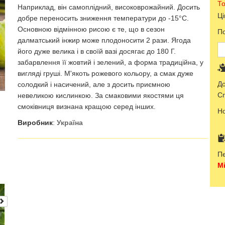
То
Наприклад, він самоплідний, високоврожайний. Досить
Ці
добре переносить зниження температури до -15°С.
Основною відмінною рисою є те, що в сезон
По
далматський інжир може плодоносити 2 рази. Ягода
його дуже велика і в своїй вазі досягає до 180 Г.
забарвлення її жовтий і зелений, а форма традиційна, у
вигляді груші. М'якоть рожевого кольору, а смак дуже
До
солодкий і насичений, але з досить приємною
Сп
невеликою кислинкою. За смаковими якостями ця
смоківниця визнана кращою серед інших.
Н
Виробник
:
Україна
Пе
Мі