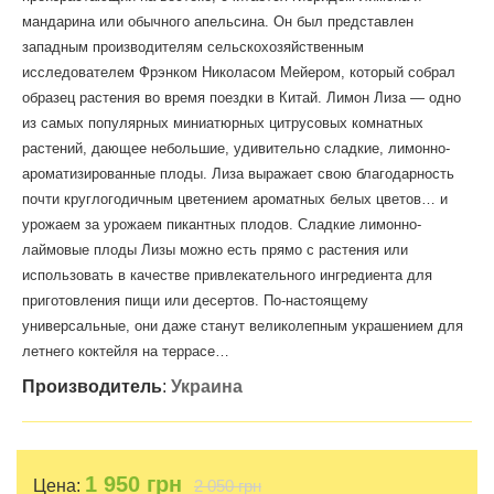
мандарина или обычного апельсина. Он был представлен
западным производителям сельскохозяйственным
исследователем Фрэнком Николасом Мейером, который собрал
образец растения во время поездки в Китай. Лимон Лиза — одно
из самых популярных миниатюрных цитрусовых комнатных
растений, дающее небольшие, удивительно сладкие, лимонно-
ароматизированные плоды. Лиза выражает свою благодарность
почти круглогодичным цветением ароматных белых цветов… и
урожаем за урожаем пикантных плодов. Сладкие лимонно-
лаймовые плоды Лизы можно есть прямо с растения или
использовать в качестве привлекательного ингредиента для
приготовления пищи или десертов. По-настоящему
универсальные, они даже станут великолепным украшением для
летнего коктейля на террасе…
Производитель
:
Украина
1 950
грн
Цена:
2 050 грн