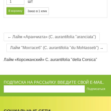
шт
← Лайм «Аранчиата» (C. aurantifolia "aranciata")
Лайм "Мохтасеб" (C. aurantifolia "du Mohtasseb") →
Лайм «Корсиканский» C. aurantifolia "della Corsica"
ПОДПИСКА НА РАССЫЛКУ. ВВЕДИТЕ СВОЙ E-MAIL.
СОЦИАЛЬНЫЕ СЕТИ