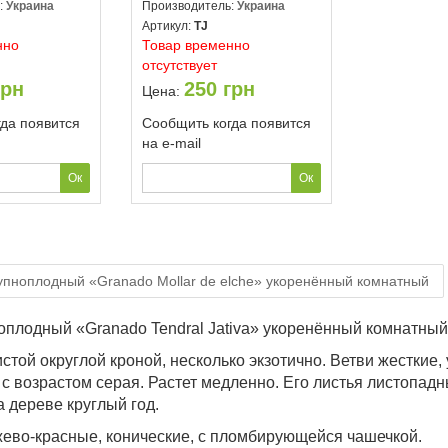
:
Украина
Производитель:
Украина
Артикул:
TJ
нно
Товар временно
отсутствует
рн
250
грн
Цена:
да появится
Сообщить когда появится
на e-mail
упноплодный «Granado Mollar de elche» укоренённый комнатный
оплодный «Granado Tendral Jativa» укоренённый комнатный
истой округлой кроной, несколько экзотично. Ветви жесткие,
 с возрастом серая. Растет медленно. Его листья листопадн
а дереве круглый год.
ево-красные, конические, с пломбирующейся чашечкой.