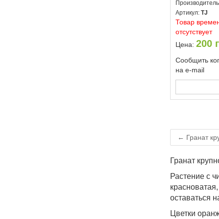
Производитель
Артикул:
TJ
Товар време
отсутствует
200
г
Цена:
Сообщить ког
на e-mail
← Гранат кр
Гранат крупн
Растение с ч
красноватая,
оставаться н
Цветки оранж