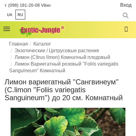
Вход
т. (098) 181-20-08 Viber
UA
RU
Toggle
navigation
Главная
Каталог
Экзотические / Цитрусовые растения
Лимон (Cítrus límon) Комнатный плодовый
Лимон Вариегатный розовый "Foliis variegatis
Sanguineum" Комнатный
Лимон вариегатный "Сангвинеум"
(C.limon "Foliis variegatis
Sanguineum") до 20 см. Комнатный