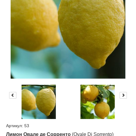
Артикул: 53
Лимон Овале де Сорренто
(Ovale Di Sorrento)