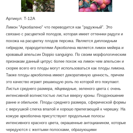
Артикул: T-12A
Лимон "Аркобалено" что переводится как "радужный". Это
связано с расцветкой полодов, которая имеет оттеннки радуги и
похожа на расцветку плодов персика. Является диплоидным
гибридом, прародителями Аркоболена является лимон мейера и
кровавый апельсин Doppio sanguigno. По своим морфологическим
признакам данный цитрус более похож на лимон чем апельсин и
скорее всего его плоды могут использоваться как плоды лимона.
Также плоды аркоболена имеют декоративную ценность, причем
это качество играет решающую роль по которой его покупают.
Листья среднего размера, яйцевидные, зеленого цвета с очень
интенсивной волнистостью листье вверху кроны. Плодоношение
ранне и обильное. Плоды среднего размера, сферической формы
с верхушкой слегка впалой и хорошо прилегающей к черешку. На
кожуре аркоболена присутствуют продольные полосы
интенсивного красного цвета, окрашенные антоцианином, которые
чередуются с желтыми полосками, образующими