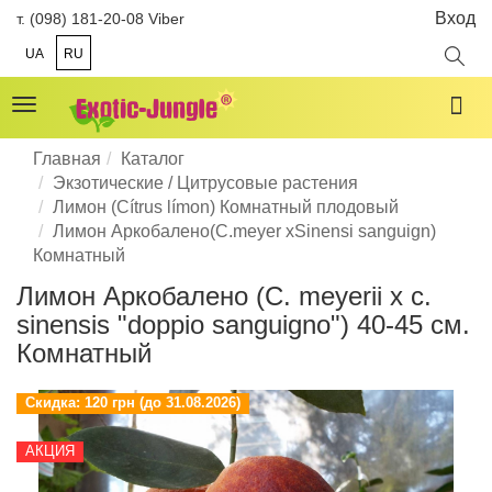
Вход
т. (098) 181-20-08 Viber
UA
RU
Toggle
navigation
Главная
Каталог
Экзотические / Цитрусовые растения
Лимон (Cítrus límon) Комнатный плодовый
Лимон Аркобалено(C.meyer xSinensi sanguign)
Комнатный
Лимон Аркобалено (C. meyerii x c.
sinensis "doppio sanguigno") 40-45 см.
Комнатный
Скидка:
120 грн (до 31.08.2026)
АКЦИЯ