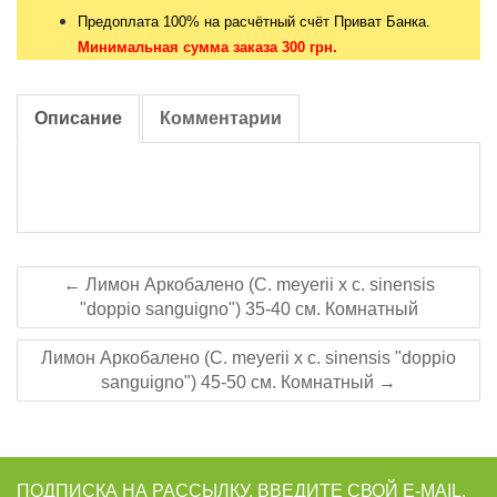
Предоплата 100% на расчётный счёт Приват Банка.
Минимальная сумма заказа 300 грн.
Описание
Комментарии
← Лимон Аркобалено (C. meyerii x c. sinensis
"doppio sanguigno") 35-40 см. Комнатный
Лимон Аркобалено (C. meyerii x c. sinensis "doppio
sanguigno") 45-50 см. Комнатный →
ПОДПИСКА НА РАССЫЛКУ. ВВЕДИТЕ СВОЙ E-MAIL.