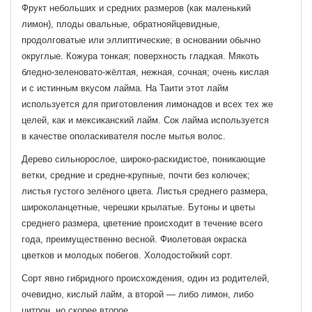
Фрукт небольших и средних размеров (как маленький
лимон), плоды овальные, обратнояйцевидные,
продолговатые или эллиптические; в основании обычно
округлые. Кожура тонкая; поверхность гладкая. Мякоть
бледно-зеленовато-жёлтая, нежная, сочная; очень кислая
и с истинным вкусом лайма. На Таити этот лайм
используется для приготовления лимонадов и всех тех же
целей, как и мексиканский лайм. Сок лайма используется
в качестве ополаскивателя после мытья волос.
Дерево сильнорослое, широко-раскидистое, поникающие
ветки, средние и средне-крупные, почти без колючек;
листья густого зелёного цвета. Листья среднего размера,
широколанцетные, черешки крылатые. Бутоны и цветы
среднего размера, цветение происходит в течение всего
года, преимущественно весной. Фиолетовая окраска
цветков и молодых побегов. Холодостойкий сорт.
Сорт явно гибридного происхождения, один из родителей,
очевидно, кислый лайм, а второй — либо лимон, либо
цитрон, но скорее второе.