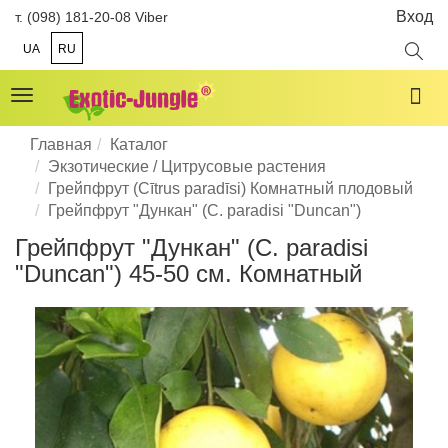
Вход
т. (098) 181-20-08 Viber
UA
RU
Toggle
navigation
Главная
Каталог
Экзотические / Цитрусовые растения
Грейпфрут (Cītrus paradīsi) Комнатный плодовый
Грейпфрут "Дункан" (C. paradisi "Duncan")
Грейпфрут "Дункан" (C. paradisi
"Duncan") 45-50 см. Комнатный