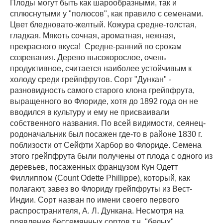
Плоды могут быть как шарообразными, так и
сплюснутыми у "полюсов", как правило с семенами.
Цвет бледновато-желтый. Кожура средне-толстая,
гладкая. Мякоть сочная, ароматная, нежная,
прекрасного вкуса! Средне-ранний по срокам
созревания. Дерево высокорослое, очень
продуктивное, считается наиболее устойчивым к
холоду среди грейпфрутов. Сорт "Дункан" -
разновидность самого старого клона грейпфрута,
выращенного во Флориде, хотя до 1892 года он не
вводился в культуру и ему не присваивали
собственного названия. По всей видимости, сеянец-
родоначальник был посажен где-то в районе 1830 г.
поблизости от Сейфти Харбор во Флориде. Семена
этого грейпфрута были получены от плода с одного из
деревьев, посаженных французом Кун Одетт
Филлиппом (Count Odette Phillippe), который, как
полагают, завез во Флориду грейпфруты из Вест-
Индии. Сорт назван по имени своего первого
распространителя, А. Л. Дункана. Несмотря на
появление бессемянных сортов т.н. "белых"