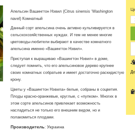
Це
Апельсин Вашингтон Нэвил (Citrus sinensis ‘Washington
navel) Комнатный
Данный сорт апельсина очень активно культивируется в
сельскохозяйственных нуждах. И тем не менее многие
цветоводы-любители выбирают в качестве комнатного
апельсина именно «Вашингтон Нэвил».
Приступая к выращиваю «Вашингтон Нэвил» в доме,
следует помнить, что его апельсиновое дерево крупнее
До
своих комнатных собратьев и имеет достаточно раскидистую
крону.
Цветы у «Вашингтон Нэвила» белые, собраны в соцветия.
Плоды красно-оранжевые, круглые, с «пупком». Многих в
этом сорте апельсинов привлекает возможность
насладиться не только его внешним видом, но и
полакомиться плодами.
Производитель
:
Украина