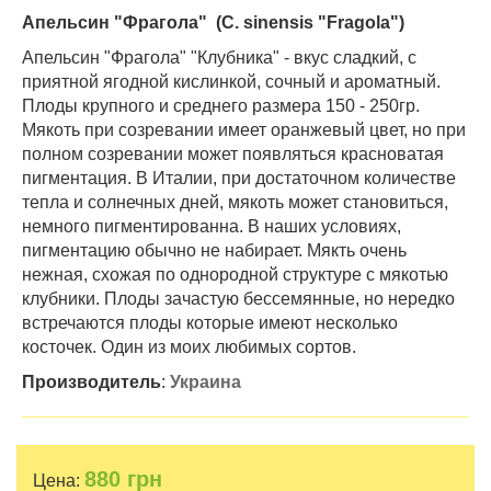
Апельсин
"
Фрагола
"
(
C. sinensis "Fragola")
Апельсин "Фрагола" "Клубника" - вкус сладкий, с
приятной ягодной кислинкой, сочный и ароматный.
Плоды крупного и среднего размера 150 - 250гр.
Мякоть при созревании имеет оранжевый цвет, но при
полном созревании может появляться красноватая
пигментация. В Италии, при достаточном количестве
тепла и солнечных дней, мякоть может становиться,
немного пигментированна. В наших условиях,
пигментацию обычно не набирает. Мякть очень
нежная, схожая по однородной структуре с мякотью
клубники. Плоды зачастую бессемянные, но нередко
встречаются плоды которые имеют несколько
косточек. Один из моих любимых сортов.
Производитель
:
Украина
880
грн
Цена: